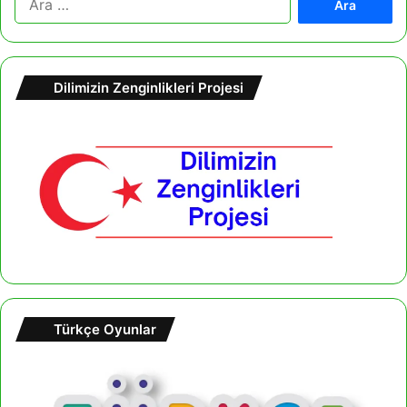
r
a
m
a
Dilimizin Zenginlikleri Projesi
:
Türkçe Oyunlar