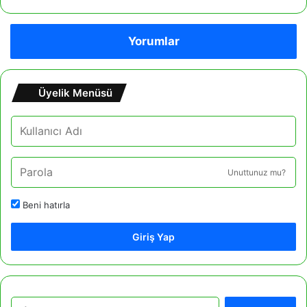
Yorumlar
Üyelik Menüsü
Unuttunuz mu?
Beni hatırla
Giriş Yap
A