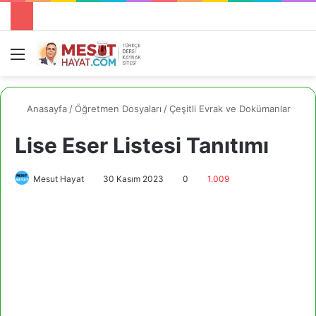
Menü
A
Anasayfa
/
Öğretmen Dosyaları
/
Çeşitli Evrak ve Dokümanlar
Lise Eser Listesi Tanıtımı
Mesut Hayat
30 Kasım 2023
0
1.009