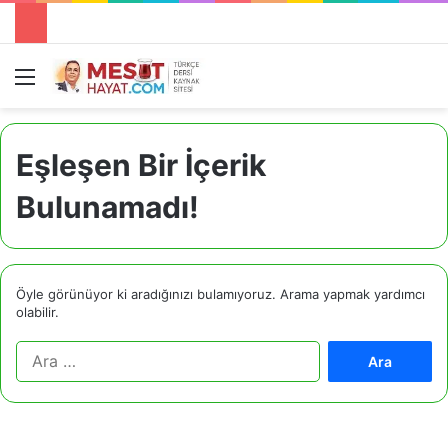
Menü
A
Eşleşen Bir İçerik
Bulunamadı!
Öyle görünüyor ki aradığınızı bulamıyoruz. Arama yapmak yardımcı
olabilir.
A
r
a
m
a