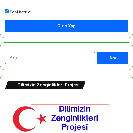
Beni hatırla
Giriş Yap
A
r
a
m
a
Dilimizin Zenginlikleri Projesi
: