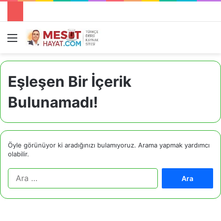
Menü
A
Eşleşen Bir İçerik
Bulunamadı!
Öyle görünüyor ki aradığınızı bulamıyoruz. Arama yapmak yardımcı
olabilir.
A
r
a
m
a