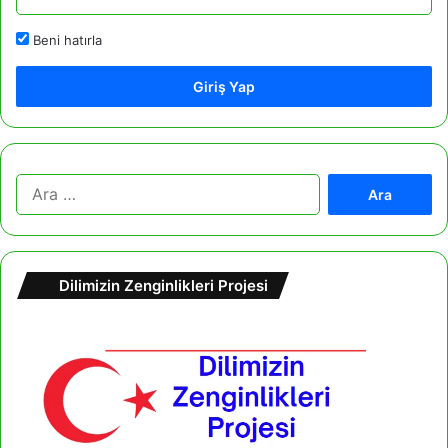
Beni hatırla
Giriş Yap
A
r
a
m
a
Dilimizin Zenginlikleri Projesi
: