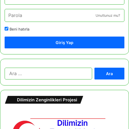
Unuttunuz mu?
Beni hatırla
Giriş Yap
A
r
a
m
a
Dilimizin Zenginlikleri Projesi
: