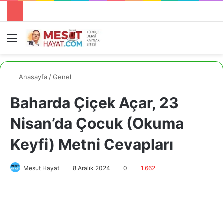
Menü
A
Anasayfa
/
Genel
Baharda Çiçek Açar, 23
Nisan’da Çocuk (Okuma
Keyfi) Metni Cevapları
Mesut Hayat
8 Aralık 2024
0
1.662