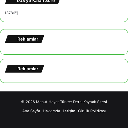
LGS’ye Kalan Süre
13786"]
Reklamlar
Reklamlar
© 2026
Mesut Hayat Türkçe Dersi Kaynak Sitesi
Ana Sayfa
Hakkımda
İletişim
Gizlilik Politikası
Facebook
X
YouTube
Tumblr
Instagram