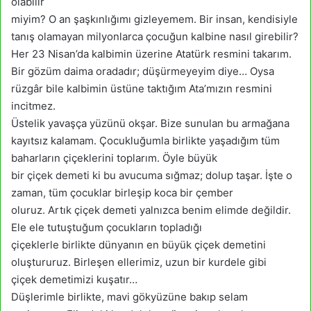
olabilir
miyim? O an şaşkınlığımı gizleyemem. Bir insan, kendisiyle
tanış olamayan milyonlarca çocuğun kalbine nasıl girebilir?
Her 23 Nisan’da kalbimin üzerine Atatürk resmini takarım.
Bir gözüm daima oradadır; düşürmeyeyim diye… Oysa
rüzgâr bile kalbimin üstüne taktığım Ata’mızın resmini
incitmez.
Üstelik yavaşça yüzünü okşar. Bize sunulan bu armağana
kayıtsız kalamam. Çocukluğumla birlikte yaşadığım tüm
baharların çiçeklerini toplarım. Öyle büyük
bir çiçek demeti ki bu avucuma sığmaz; dolup taşar. İşte o
zaman, tüm çocuklar birleşip koca bir çember
oluruz. Artık çiçek demeti yalnızca benim elimde değildir.
Ele ele tutuştuğum çocukların topladığı
çiçeklerle birlikte dünyanın en büyük çiçek demetini
oluştururuz. Birleşen ellerimiz, uzun bir kurdele gibi
çiçek demetimizi kuşatır…
Düşlerimle birlikte, mavi gökyüzüne bakıp selam