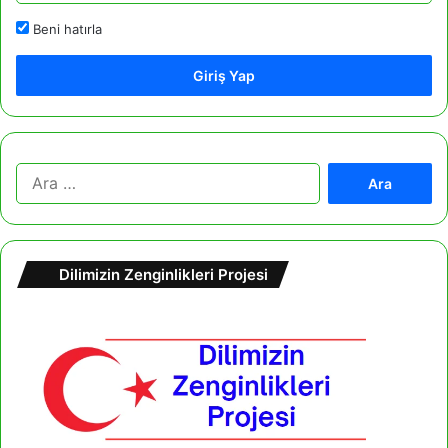
Beni hatırla
Giriş Yap
A
r
a
m
a
Dilimizin Zenginlikleri Projesi
: