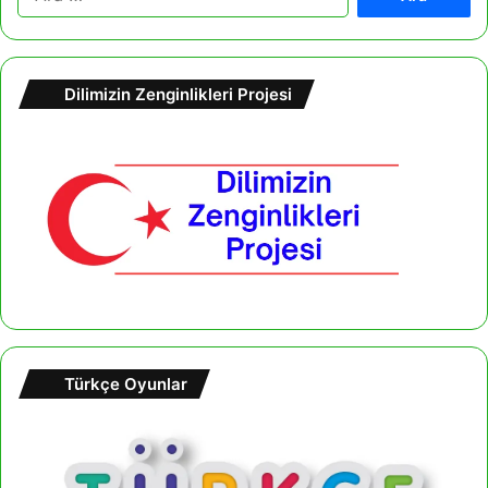
r
a
m
a
Dilimizin Zenginlikleri Projesi
:
Türkçe Oyunlar