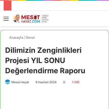
Menü
A
Anasayfa
/
Genel
Dilimizin Zenginlikleri
Projesi YIL SONU
Değerlendirme Raporu
Mesut Hayat
9 Haziran 2024
0
7.486