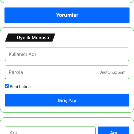
Yorumlar
Üyelik Menüsü
Unuttunuz mu?
Beni hatırla
Giriş Yap
A