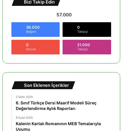
Bizi Takip Edin
57.000
36.000
0
Beğeni
Takipçi
0
21.000
Abone
Takipçi
Son Eklenen İçerikler
2 Ekim 2025
6. Sınıf Türkçe Dersi Maarif Modeli Süreç
Değerlendirme Aylık Raporları
9 Eylül 2025
Kalenin Kartalı Romanının MEB Temalarıyla
Uyumu