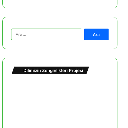
A
r
a
m
a
:
Dilimizin Zenginlikleri Projesi