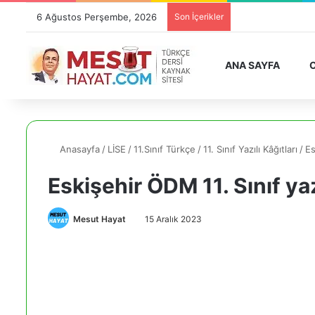
6 Ağustos Perşembe, 2026
Son İçerikler
ANA SAYFA
O
Anasayfa
/
LİSE
/
11.Sınıf Türkçe
/
11. Sınıf Yazılı Kâğıtları
/
Es
Eskişehir ÖDM 11. Sınıf ya
Mesut Hayat
15 Aralık 2023