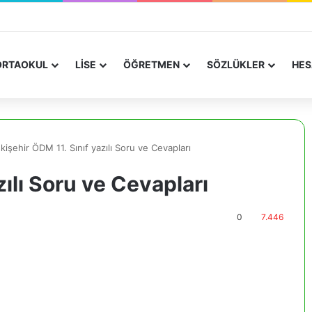
RTAOKUL
LİSE
ÖĞRETMEN
SÖZLÜKLER
HES
kişehir ÖDM 11. Sınıf yazılı Soru ve Cevapları
zılı Soru ve Cevapları
0
7.446