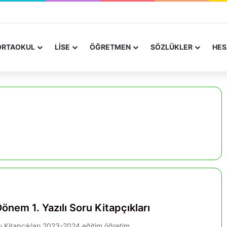
RTAOKUL
LİSE
ÖĞRETMEN
SÖZLÜKLER
HES
önem 1. Yazılı Soru Kitapçıkları
ru Kitapçıkları 2023-2024 eğitim öğretim…