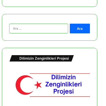
A
r
a
m
a
:
Dilimizin Zenginlikleri Projesi