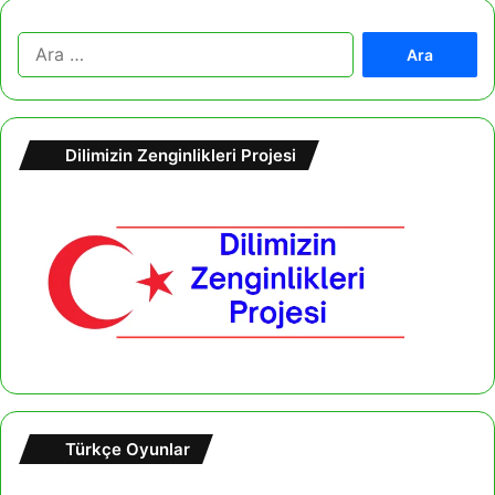
A
r
a
m
a
Dilimizin Zenginlikleri Projesi
:
Türkçe Oyunlar