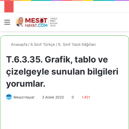
Menü
A
Anasayfa
/
6.Sınıf Türkçe
/
6. Sınıf Yazılı Kâğıtları
T.6.3.35. Grafik, tablo ve
çizelgeyle sunulan bilgileri
yorumlar.
Mesut Hayat
3 Aralık 2023
0
1.451