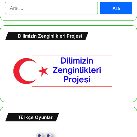
A
r
a
m
a
Dilimizin Zenginlikleri Projesi
:
Türkçe Oyunlar