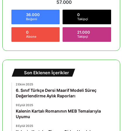
57.000
36.000
0
Beğeni
Takipçi
0
21.000
Abone
Takipçi
Son Eklenen İçerikler
2 Ekim 2025
6. Sınıf Türkçe Dersi Maarif Modeli Süreç
Değerlendirme Aylık Raporları
9 Eylül 2025
Kalenin Kartalı Romanının MEB Temalarıyla
Uyumu
8 Eylül 2025