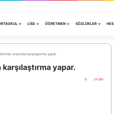
RTAOKUL
LİSE
ÖĞRETMEN
SÖZLÜKLER
HES
Metinler arasında karşılaştırma yapar.
a karşılaştırma yapar.
0
34.881