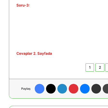
Soru-3:
Cevaplar 2. Sayfada
1
2
Facebook
X
LinkedIn
Pinterest
Messenger
E-Posta ile paylaş
Paylaş