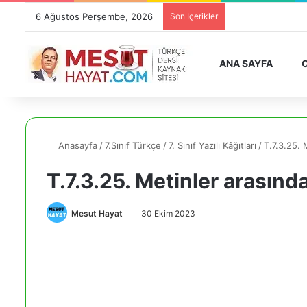
6 Ağustos Perşembe, 2026
Son İçerikler
ANA SAYFA
O
Anasayfa
/
7.Sınıf Türkçe
/
7. Sınıf Yazılı Kâğıtları
/
T.7.3.25. 
T.7.3.25. Metinler arasınd
Mesut Hayat
30 Ekim 2023