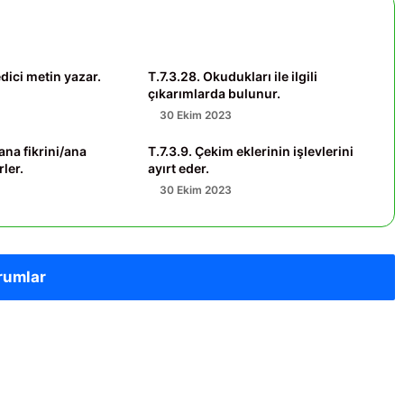
edici metin yazar.
T.7.3.28. Okudukları ile ilgili
çıkarımlarda bulunur.
30 Ekim 2023
 ana fikrini/ana
T.7.3.9. Çekim eklerinin işlevlerini
ler.
ayırt eder.
30 Ekim 2023
rumlar