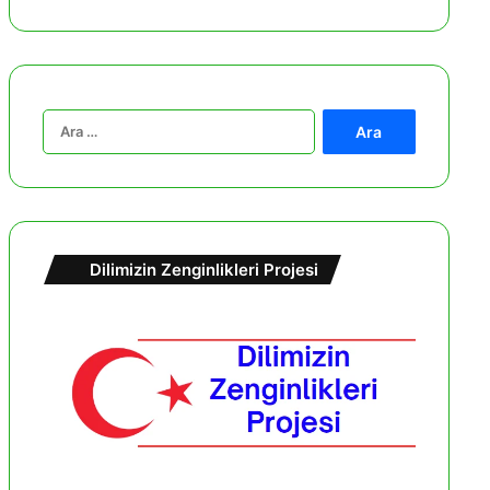
A
r
a
m
a
:
Dilimizin Zenginlikleri Projesi