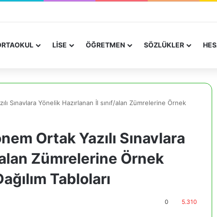
RTAOKUL
LİSE
ÖĞRETMEN
SÖZLÜKLER
HES
ılı Sınavlara Yönelik Hazırlanan İl sınıf/alan Zümrelerine Örnek
önem Ortak Yazılı Sınavlara
f/alan Zümrelerine Örnek
ağılım Tabloları
0
5.310