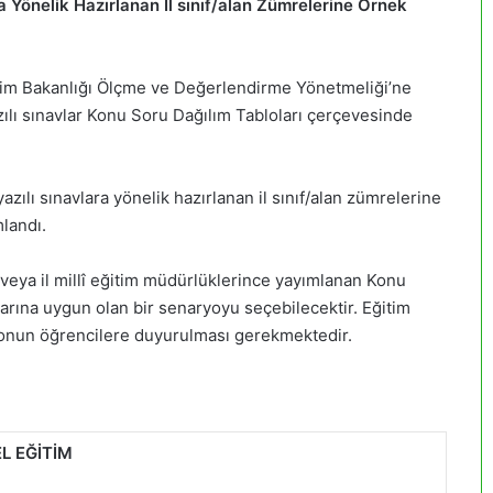
a Yönelik Hazırlanan İl sınıf/alan Zümrelerine Örnek
ğitim Bakanlığı Ölçme ve Değerlendirme Yönetmeliği’ne
azılı sınavlar Konu Soru Dağılım Tabloları çerçevesinde
azılı sınavlara yönelik hazırlanan il sınıf/alan zümrelerine
landı.
veya il millî eğitim müdürlüklerince yayımlanan Konu
arına uygun olan bir senaryoyu seçebilecektir. Eğitim
yonun öğrencilere duyurulması gerekmektedir.
L EĞİTİM