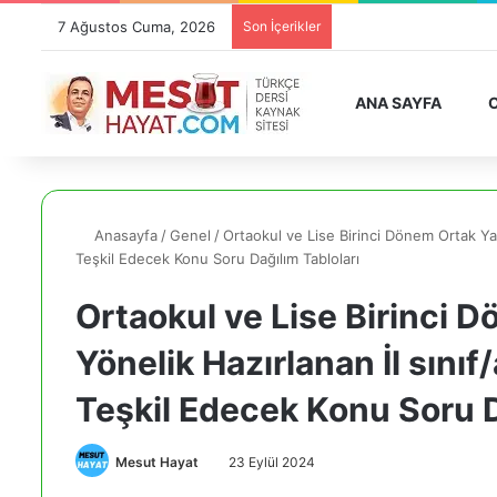
7 Ağustos Cuma, 2026
Son İçerikler
ANA SAYFA
O
Anasayfa
/
Genel
/
Ortaokul ve Lise Birinci Dönem Ortak Yaz
Teşkil Edecek Konu Soru Dağılım Tabloları
Ortaokul ve Lise Birinci D
Yönelik Hazırlanan İl sını
Teşkil Edecek Konu Soru D
Mesut Hayat
23 Eylül 2024