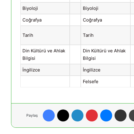
Biyoloji
Biyoloji
Coğrafya
Coğrafya
Tarih
Tarih
Din Kültürü ve Ahlak
Din Kültürü ve Ahlak
Bilgisi
Bilgisi
İngilizce
İngilizce
Felsefe
Facebook
X
LinkedIn
Pinterest
Messenger
E-Posta ile paylaş
Paylaş