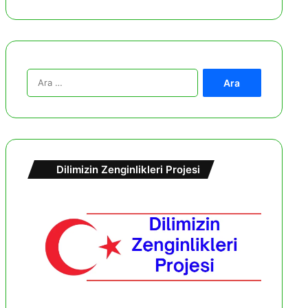
A
r
a
m
a
:
Dilimizin Zenginlikleri Projesi