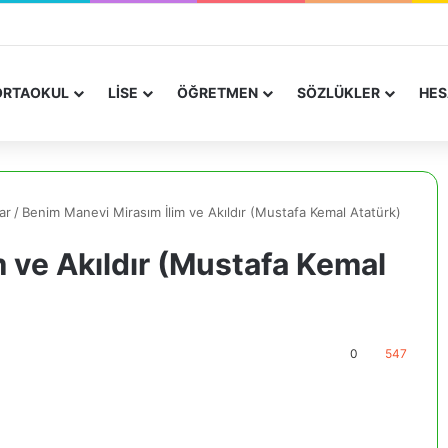
RTAOKUL
LİSE
ÖĞRETMEN
SÖZLÜKLER
HES
ar
/
Benim Manevi Mirasım İlim ve Akıldır (Mustafa Kemal Atatürk)
 ve Akıldır (Mustafa Kemal
0
547