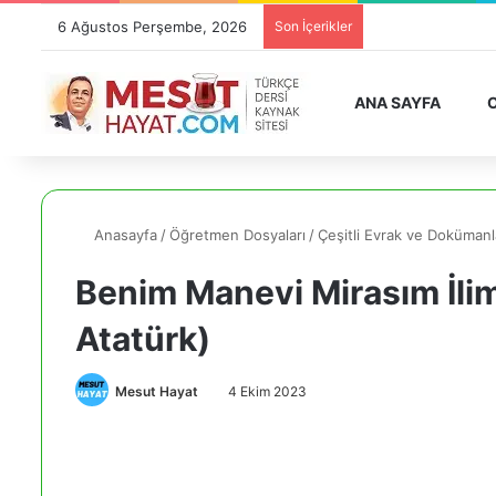
6 Ağustos Perşembe, 2026
Son İçerikler
ANA SAYFA
O
Anasayfa
/
Öğretmen Dosyaları
/
Çeşitli Evrak ve Dokümanl
Benim Manevi Mirasım İlim
Atatürk)
Mesut Hayat
4 Ekim 2023