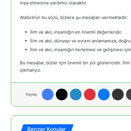
inşa etmesine yardımcı olacaktır.
Atatürk’ün bu sözü, bizlere şu mesajları vermektedir:
İlim ve akıl, insanlığın en önemli değerleridir.
İlim ve akıl, dünyayı ve evreni anlamamıza, doğru
İlim ve akıl, insanlığın ilerlemesi ve gelişmesi için
Bu mesajlar, bizler için önemli bir yol göstericidir. İl
çıkmalıyız.
Facebook
X
LinkedIn
Pinterest
Messenger
E-Posta ile paylaş
Paylaş
Benzer Konular