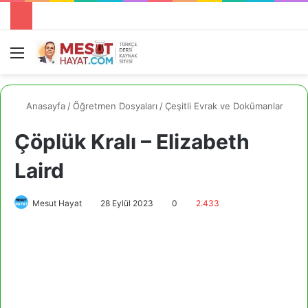
Menü
A
Anasayfa
/
Öğretmen Dosyaları
/
Çeşitli Evrak ve Dokümanlar
Çöplük Kralı – Elizabeth
Laird
Mesut Hayat
28 Eylül 2023
0
2.433