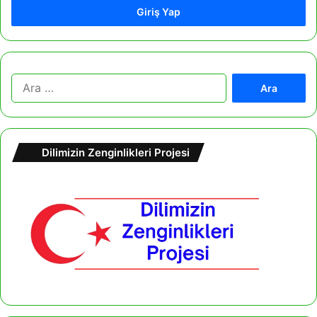
Giriş Yap
A
r
a
m
a
Dilimizin Zenginlikleri Projesi
: