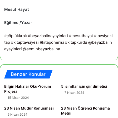
Mesut Hayat
Eğitimci/Yazar
#çöplükkralı
#beyazbalinayayinlari
#mesuthayat
#tavsiyeki
tap
#kitaptavsiyesi
#kitapönerisi
#kitapkurdu
@beyazbalin
ayayinlari
@semihbeyazbalina
Benzer Konular
Bilgin Hafızlar Oku-Yorum
5. sınıflar için şiir dinletisi
Projesi
7 Nisan 2024
15 Nisan 2024
23 Nisan Müdür Konuşması
23 Nisan Öğrenci Konuşma
Metni
5 Nisan 2024