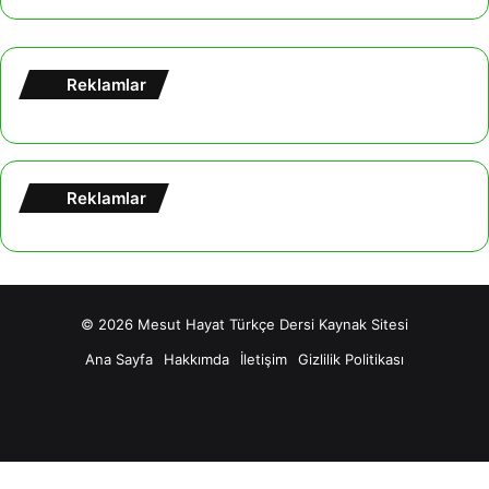
Reklamlar
Reklamlar
© 2026
Mesut Hayat Türkçe Dersi Kaynak Sitesi
Ana Sayfa
Hakkımda
İletişim
Gizlilik Politikası
Facebook
X
YouTube
Tumblr
Instagram