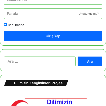
Unuttunuz mu?
Beni hatırla
Giriş Yap
A
r
a
m
a
Dilimizin Zenginlikleri Projesi
: