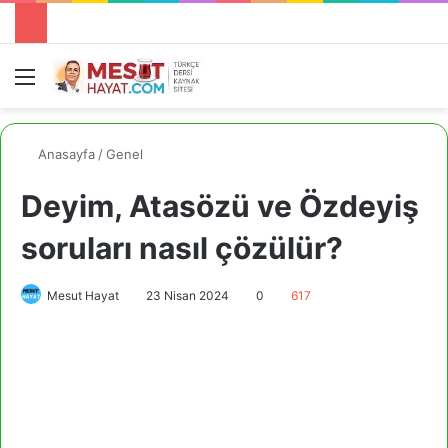
Menü
A
Anasayfa
/
Genel
Deyim, Atasözü ve Özdeyiş
soruları nasıl çözülür?
Mesut Hayat
23 Nisan 2024
0
617