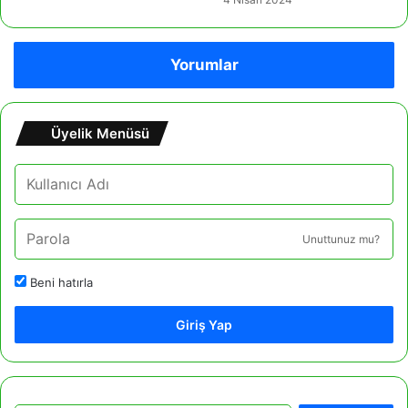
Yorumlar
Üyelik Menüsü
Unuttunuz mu?
Beni hatırla
Giriş Yap