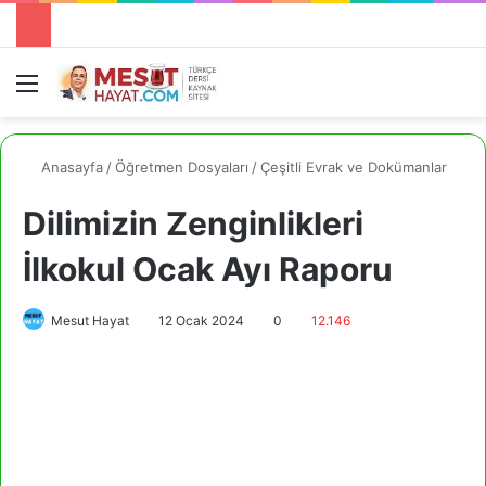
Menü
A
Anasayfa
/
Öğretmen Dosyaları
/
Çeşitli Evrak ve Dokümanlar
Dilimizin Zenginlikleri
İlkokul Ocak Ayı Raporu
Mesut Hayat
12 Ocak 2024
0
12.146