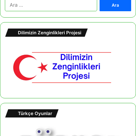
A
r
a
m
a
Dilimizin Zenginlikleri Projesi
:
Türkçe Oyunlar