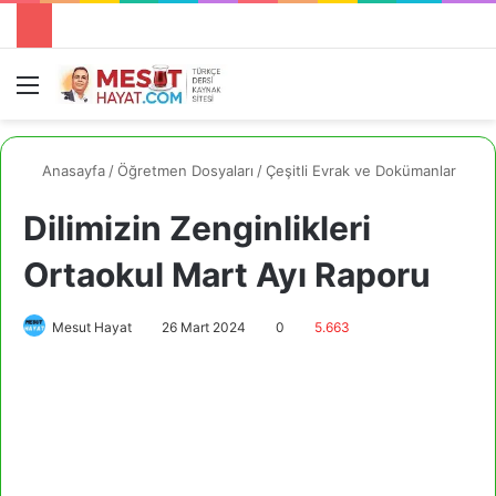
Menü
A
Anasayfa
/
Öğretmen Dosyaları
/
Çeşitli Evrak ve Dokümanlar
Dilimizin Zenginlikleri
Ortaokul Mart Ayı Raporu
Mesut Hayat
26 Mart 2024
0
5.663