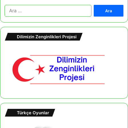
A
r
a
m
a
Dilimizin Zenginlikleri Projesi
:
Türkçe Oyunlar