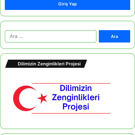
Giriş Yap
A
r
a
m
a
Dilimizin Zenginlikleri Projesi
: