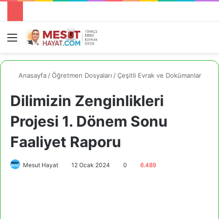
Menü
A
Anasayfa
/
Öğretmen Dosyaları
/
Çeşitli Evrak ve Dokümanlar
Dilimizin Zenginlikleri
Projesi 1. Dönem Sonu
Faaliyet Raporu
Mesut Hayat
12 Ocak 2024
0
6.489