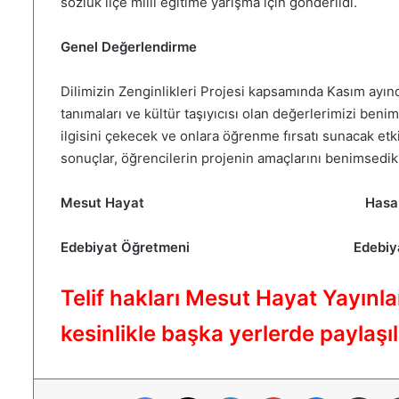
sözlük ilçe milli eğitime yarışma için gönderildi.
Genel Değerlendirme
Dilimizin Zenginlikleri Projesi kapsamında Kasım ayında
tanımaları ve kültür taşıyıcısı olan değerlerimizi ben
ilgisini çekecek ve onlara öğrenme fırsatı sunacak etki
sonuçlar, öğrencilerin projenin amaçlarını benimsedikl
Mesut Hayat Hasan Yı
Edebiyat Öğretmeni Edebiyat 
Telif hakları Mesut Hayat Yayınla
kesinlikle başka yerlerde paylaş
Facebook
X
LinkedIn
Pinterest
Messenger
E-Posta ile paylaş