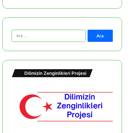
A
r
a
m
a
:
Dilimizin Zenginlikleri Projesi