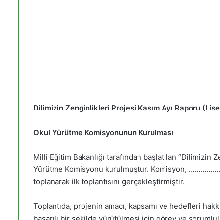
Dilimizin Zenginlikleri Projesi Kasım Ayı Raporu (Lise
Okul Yürütme Komisyonunun Kurulması
Millî Eğitim Bakanlığı tarafından başlatılan “Dilimizi
Yürütme Komisyonu kurulmuştur. Komisyon, ………………
toplanarak ilk toplantısını gerçekleştirmiştir.
Toplantıda, projenin amacı, kapsamı ve hedefleri hakkı
başarılı bir şekilde yürütülmesi için görev ve sorumlulu