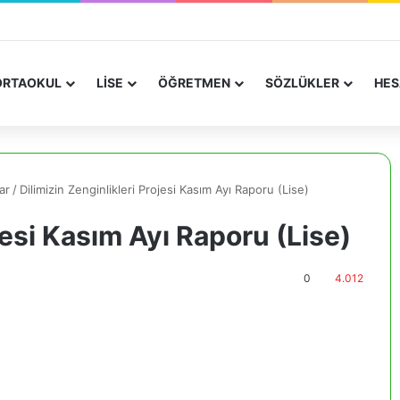
RTAOKUL
LİSE
ÖĞRETMEN
SÖZLÜKLER
HES
ar
/
Dilimizin Zenginlikleri Projesi Kasım Ayı Raporu (Lise)
jesi Kasım Ayı Raporu (Lise)
0
4.012