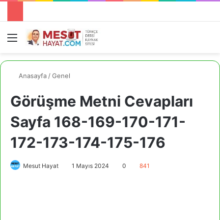
Menü
A
Anasayfa
/
Genel
Görüşme Metni Cevapları
Sayfa 168-169-170-171-
172-173-174-175-176
Mesut Hayat
1 Mayıs 2024
0
841