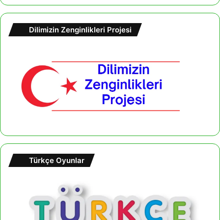
a
m
a
Dilimizin Zenginlikleri Projesi
:
Türkçe Oyunlar