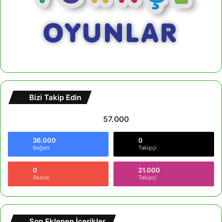
Bizi Takip Edin
57.000
36.000
0
Beğeni
Takipçi
0
21.000
Abone
Takipçi
Son Eklenen İçerikler