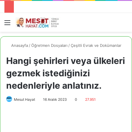
Menü
A
Anasayfa
/
Öğretmen Dosyaları
/
Çeşitli Evrak ve Dokümanlar
Hangi şehirleri veya ülkeleri
gezmek istediğinizi
nedenleriyle anlatınız.
Mesut Hayat
16 Aralık 2023
0
27.951