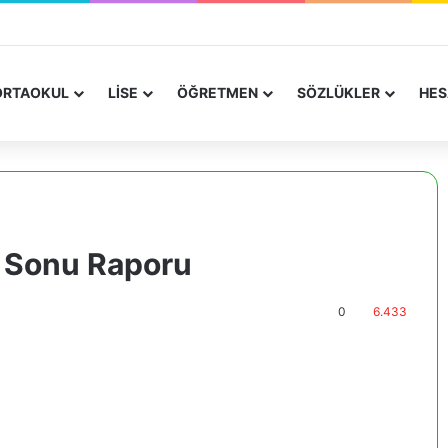
RTAOKUL
LİSE
ÖĞRETMEN
SÖZLÜKLER
HES
l Sonu Raporu
0
6.433