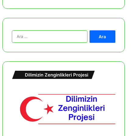
A
r
a
m
a
:
Dilimizin Zenginlikleri Projesi