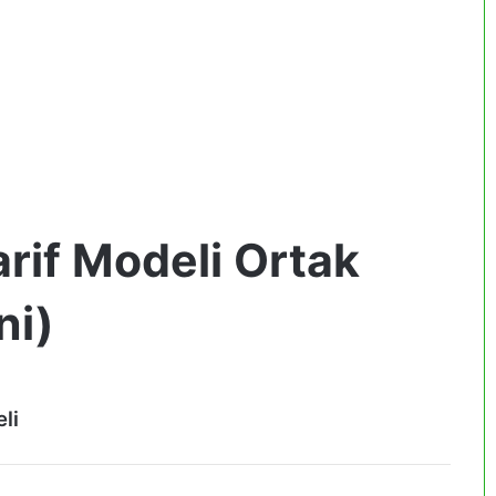
arif Modeli Ortak
ni)
li