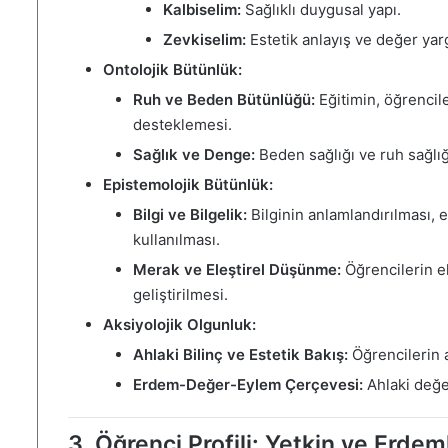
Kalbiselim:
Sağlıklı duygusal yapı.
Zevkiselim:
Estetik anlayış ve değer yarg
Ontolojik Bütünlük:
Ruh ve Beden Bütünlüğü:
Eğitimin, öğrencile
desteklemesi.
Sağlık ve Denge:
Beden sağlığı ve ruh sağlığı
Epistemolojik Bütünlük:
Bilgi ve Bilgelik:
Bilginin anlamlandırılması, e
kullanılması.
Merak ve Eleştirel Düşünme:
Öğrencilerin e
geliştirilmesi.
Aksiyolojik Olgunluk:
Ahlaki Bilinç ve Estetik Bakış:
Öğrencilerin a
Erdem-Değer-Eylem Çerçevesi:
Ahlaki değe
3. Öğrenci Profili: Yetkin ve Erdem