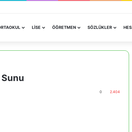
RTAOKUL
LİSE
ÖĞRETMEN
SÖZLÜKLER
HES
i Sunu
0
2.404