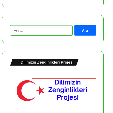
A
r
a
m
a
:
Dilimizin Zenginlikleri Projesi