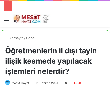
Menü
A
Anasayfa
/
Genel
Öğretmenlerin il dışı tayin
ilişik kesmede yapılacak
işlemleri nelerdir?
Mesut Hayat
11 Haziran 2024
0
1.758