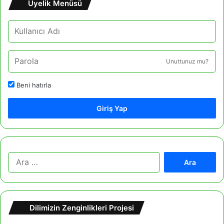
Üyelik Menüsü
Unuttunuz mu?
Beni hatırla
Giriş Yap
A
r
a
m
a
Dilimizin Zenginlikleri Projesi
: