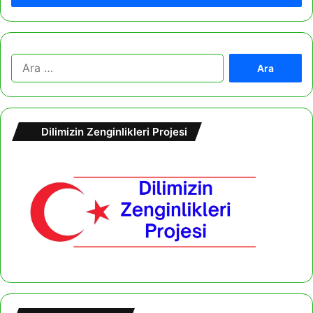
A
r
a
m
a
Dilimizin Zenginlikleri Projesi
: