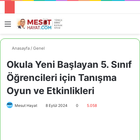
Menü
A
Anasayfa
/
Genel
Okula Yeni Başlayan 5. Sınıf
Öğrencileri için Tanışma
Oyun ve Etkinlikleri
Mesut Hayat
8 Eylül 2024
0
5.058