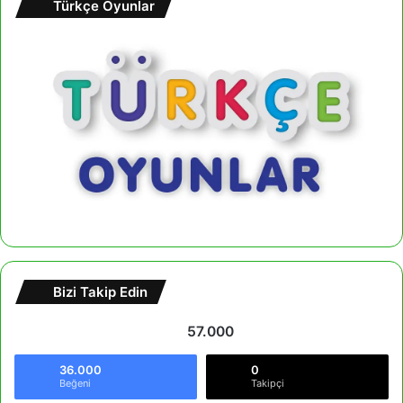
Türkçe Oyunlar
Bizi Takip Edin
57.000
36.000
0
Beğeni
Takipçi