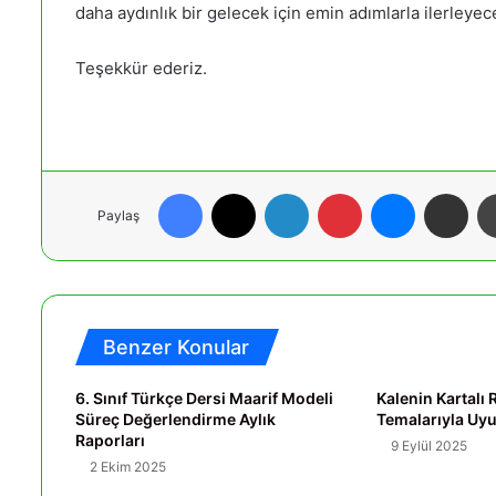
daha aydınlık bir gelecek için emin adımlarla ilerleyec
Teşekkür ederiz.
Facebook
X
LinkedIn
Pinterest
Messenger
E-Posta ile paylaş
Paylaş
Benzer Konular
6. Sınıf Türkçe Dersi Maarif Modeli
Kalenin Kartal
Süreç Değerlendirme Aylık
Temalarıyla U
Raporları
9 Eylül 2025
2 Ekim 2025