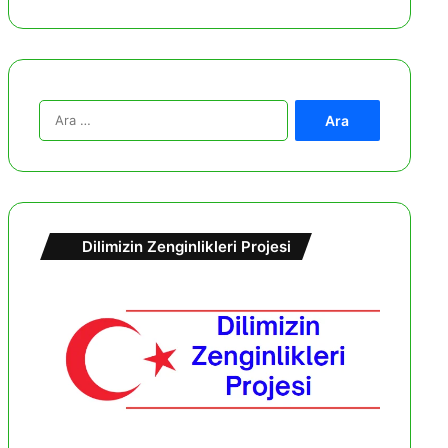
A
r
a
m
a
:
Dilimizin Zenginlikleri Projesi