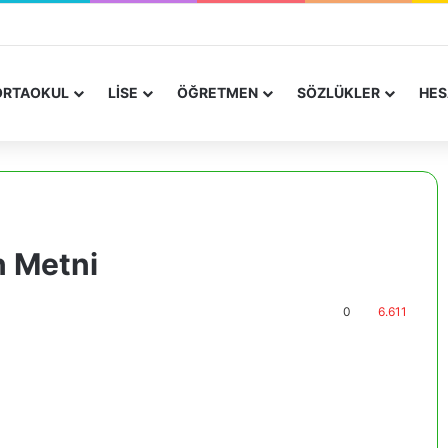
RTAOKUL
LİSE
ÖĞRETMEN
SÖZLÜKLER
HES
n Metni
0
6.611