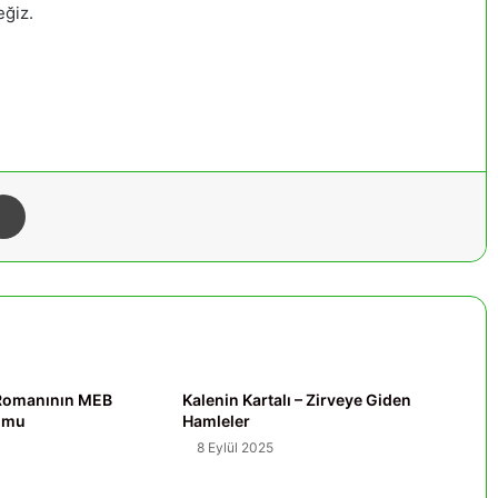
eğiz.
Yazdır
ı Romanının MEB
Kalenin Kartalı – Zirveye Giden
yumu
Hamleler
8 Eylül 2025