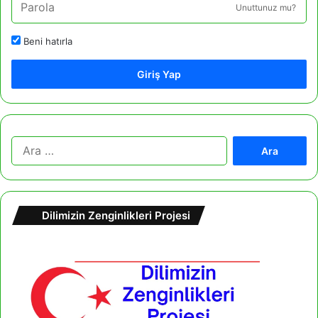
Unuttunuz mu?
Beni hatırla
Giriş Yap
A
r
a
m
a
Dilimizin Zenginlikleri Projesi
: