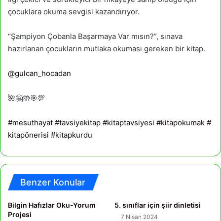
çocuklara okuma sevgisi kazandırıyor.
“Şampiyon Çobanla Başarmaya Var mısın?”, sınava
hazırlanan çocukların mutlaka okuması gereken bir kitap.
@gulcan_hocadan
🌺🤗🤲🎯💯
#mesuthayat
#tavsiyekitap
#kitaptavsiyesi
#kitapokumak
#
kitapönerisi
#kitapkurdu
Benzer Konular
Bilgin Hafızlar Oku-Yorum
5. sınıflar için şiir dinletisi
Projesi
7 Nisan 2024