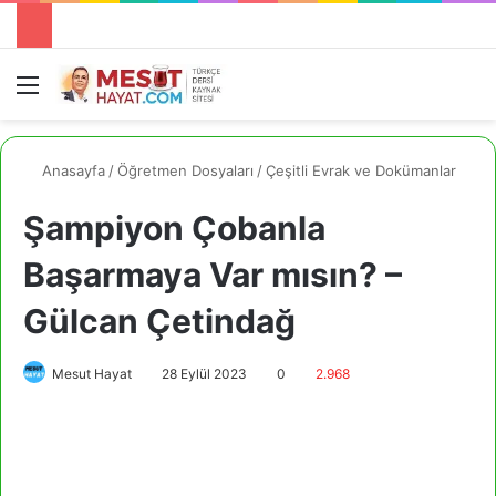
Menü
A
Anasayfa
/
Öğretmen Dosyaları
/
Çeşitli Evrak ve Dokümanlar
Şampiyon Çobanla
Başarmaya Var mısın? –
Gülcan Çetindağ
Mesut Hayat
28 Eylül 2023
0
2.968