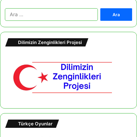
A
r
a
m
a
Dilimizin Zenginlikleri Projesi
:
Türkçe Oyunlar