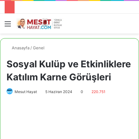
Menü
A
Anasayfa
/
Genel
Sosyal Kulüp ve Etkinliklere
Katılım Karne Görüşleri
Mesut Hayat
5 Haziran 2024
0
220.751