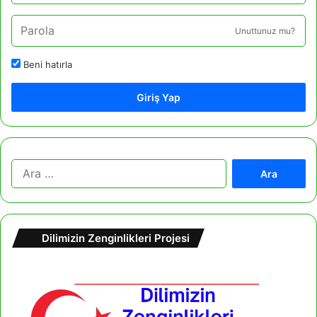
Unuttunuz mu?
Beni hatırla
Giriş Yap
A
r
a
m
a
Dilimizin Zenginlikleri Projesi
: