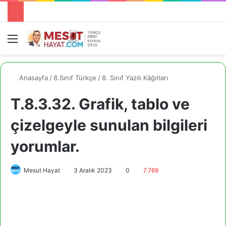
Menü
A
Anasayfa
/
8.Sınıf Türkçe
/
8. Sınıf Yazılı Kâğıtları
T.8.3.32. Grafik, tablo ve
çizelgeyle sunulan bilgileri
yorumlar.
Mesut Hayat
3 Aralık 2023
0
7.769