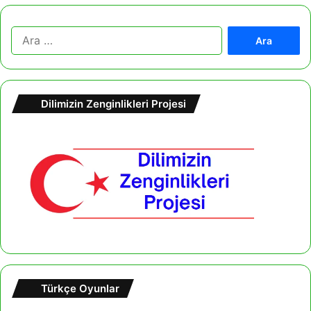
A
r
a
m
a
Dilimizin Zenginlikleri Projesi
:
Türkçe Oyunlar