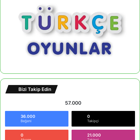
Bizi Takip Edin
57.000
36.000
0
Beğeni
Takipçi
0
21.000
Abone
Takipçi