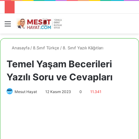
Menü
A
Anasayfa
/
8.Sınıf Türkçe
/
8. Sınıf Yazılı Kâğıtları
Temel Yaşam Becerileri
Yazılı Soru ve Cevapları
Mesut Hayat
12 Kasım 2023
0
11.341