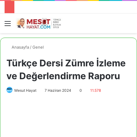
Menü
A
Anasayfa
/
Genel
Türkçe Dersi Zümre İzleme
ve Değerlendirme Raporu
Mesut Hayat
7 Haziran 2024
0
11.578