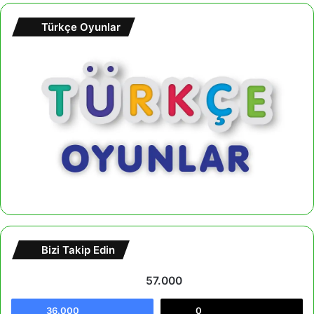
Türkçe Oyunlar
Bizi Takip Edin
57.000
36.000
0