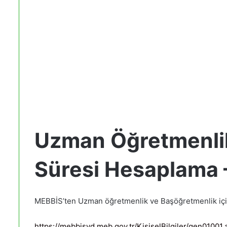
Uzman Öğretmenli
Süresi Hesaplama
MEBBİS’ten Uzman öğretmenlik ve Başöğretmenlik içi
https://mebbisyd.meb.gov.tr/KisiselBilgiler/gen01001.