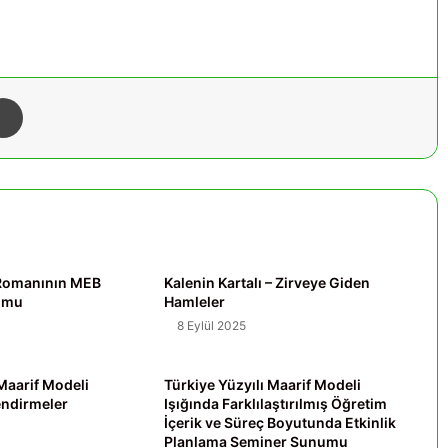
Yazdır
ı Romanının MEB
Kalenin Kartalı – Zirveye Giden
yumu
Hamleler
8 Eylül 2025
 Maarif Modeli
Türkiye Yüzyılı Maarif Modeli
endirmeler
Işığında Farklılaştırılmış Öğretim
İçerik ve Süreç Boyutunda Etkinlik
Planlama Seminer Sunumu