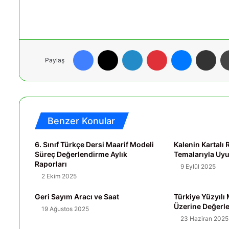
Facebook
X
LinkedIn
Pinterest
Messenger
E-Posta ile paylaş
Paylaş
Benzer Konular
6. Sınıf Türkçe Dersi Maarif Modeli
Kalenin Kartal
Süreç Değerlendirme Aylık
Temalarıyla U
Raporları
9 Eylül 2025
2 Ekim 2025
Geri Sayım Aracı ve Saat
Türkiye Yüzyılı
Üzerine Değerl
19 Ağustos 2025
23 Haziran 2025