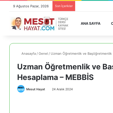
9 Ağustos Pazar, 2026
Son İçerikler
ANA SAYFA
O
Anasayfa
/
Genel
/
Uzman Öğretmenlik ve Başöğretmenlik
Uzman Öğretmenlik ve Ba
Hesaplama – MEBBİS
Mesut Hayat
24 Aralık 2024