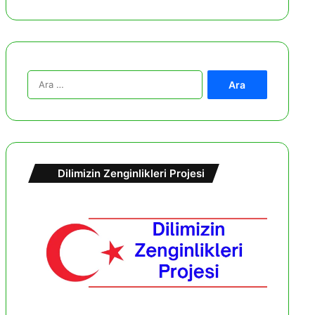
A
r
a
m
a
:
Dilimizin Zenginlikleri Projesi