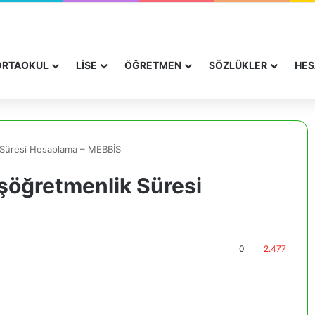
RTAOKUL
LİSE
ÖĞRETMEN
SÖZLÜKLER
HES
 Süresi Hesaplama – MEBBİS
şöğretmenlik Süresi
0
2.477