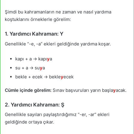
Şimdi bu kahramanların ne zaman ve nasıl yardıma
koştuklarını örneklerle görelim:
1. Yardımcı Kahraman: Y
Genellikle “-e, -a” ekleri geldiğinde yardıma koşar.
kapı + a → kapı
y
a
su + a → su
y
a
bekle + ecek → bekle
y
ecek
Cümle içinde görelim:
Sınav başvuruları yarın başla
y
acak
.
2. Yardımcı Kahraman: Ş
Genellikle sayıları paylaştırdığımız “-er, -ar” ekleri
geldiğinde ortaya çıkar.