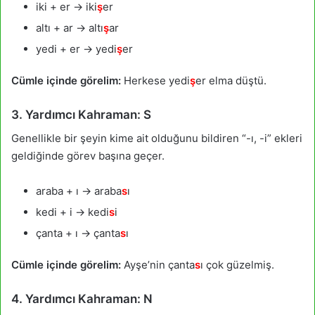
iki + er → iki
ş
er
altı + ar → altı
ş
ar
yedi + er → yedi
ş
er
Cümle içinde görelim:
Herkese yedi
ş
er elma düştü.
3. Yardımcı Kahraman: S
Genellikle bir şeyin kime ait olduğunu bildiren “-ı, -i” ekleri
geldiğinde görev başına geçer.
araba + ı → araba
s
ı
kedi + i → kedi
s
i
çanta + ı → çanta
s
ı
Cümle içinde görelim:
Ayşe’nin çanta
s
ı çok güzelmiş.
4. Yardımcı Kahraman: N