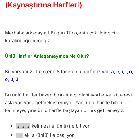
(Kaynaştırma Harfleri)
Merhaba arkadaşlar! Bugün Türkçenin çok ilginç bir
kuralını öğreneceğiz.
Ünlü Harfler Anlaşamayınca Ne Olur?
Biliyorsunuz, Türkçede 8 tane ünlü harfimiz var:
a, e, ı, i, o,
ö, u, ü
.
Bu ünlü harfler bazen biraz inatçı olabiliyorlar ve iki tanesi
asla yan yana gelmek istemiyor. Yani ünlü harfle biten bir
kelimeye, yine ünlü harfle başlayan bir ek getiremeyiz.
kelimesi
a
(ünlü) ile bitiyor.
araba
eki
a
(ünlü) ile başlıyor.
-a