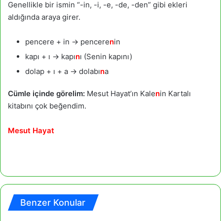
Genellikle bir ismin “-in, -i, -e, -de, -den” gibi ekleri
aldığında araya girer.
pencere + in → pencere
n
in
kapı + ı → kapı
n
ı (Senin kapını)
dolap + ı + a → dolabı
n
a
Cümle içinde görelim:
Mesut Hayat’ın Kale
n
in Kartalı
kitabını çok beğendim.
Mesut Hayat
Benzer Konular