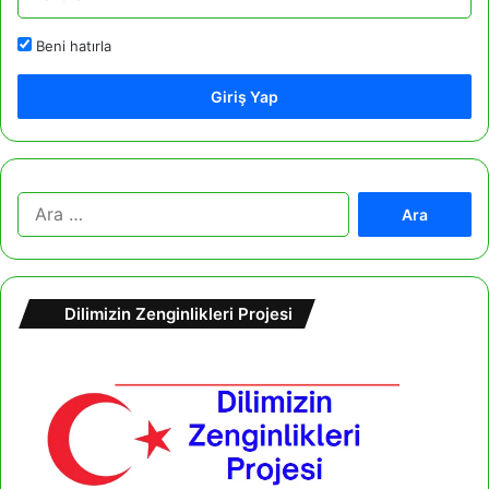
Beni hatırla
Giriş Yap
A
r
a
m
a
Dilimizin Zenginlikleri Projesi
: