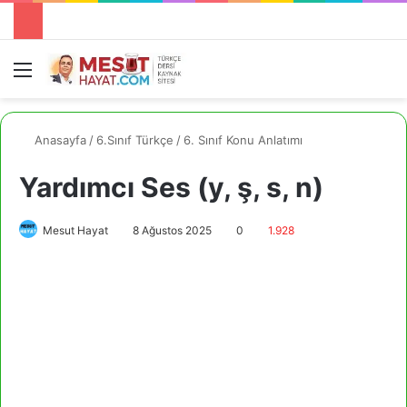
Menü
A
Anasayfa
/
6.Sınıf Türkçe
/
6. Sınıf Konu Anlatımı
Yardımcı Ses (y, ş, s, n)
Mesut Hayat
8 Ağustos 2025
0
1.928