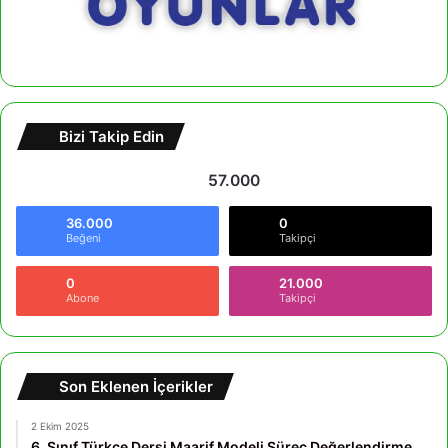
Bizi Takip Edin
57.000
36.000
0
Beğeni
Takipçi
0
21.000
Abone
Takipçi
Son Eklenen İçerikler
2 Ekim 2025
6. Sınıf Türkçe Dersi Maarif Modeli Süreç Değerlendirme