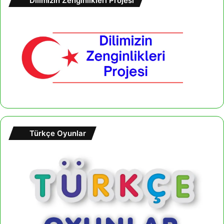
Dilimizin Zenginlikleri Projesi
:
Türkçe Oyunlar