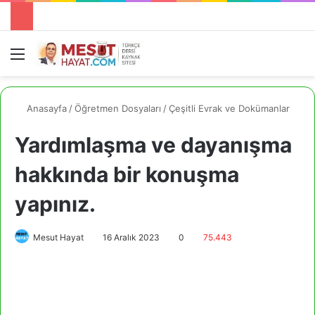
Menü
A
Anasayfa
/
Öğretmen Dosyaları
/
Çeşitli Evrak ve Dokümanlar
Yardımlaşma ve dayanışma
hakkında bir konuşma
yapınız.
Mesut Hayat
16 Aralık 2023
0
75.443