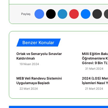
Facebook
X
LinkedIn
Pinterest
Messenger
E-Posta ile paylaş
Paylaş
Benzer Konular
Ortak ve Senaryolu Sınavlar
Milli Eğitim Ba
Kaldırılmalı
Öğretmenlere K
Görevi: 9 Bin TL
19 Nisan 2024
31 Mart 2024
MEB Veli Randevu Sistemini
2024 (LGS) Mer
Uygulamaya Başladı
İşlemleri Nasıl Y
22 Mart 2024
21 Mart 2024