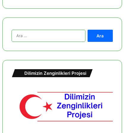
A
r
a
m
a
:
Dilimizin Zenginlikleri Projesi