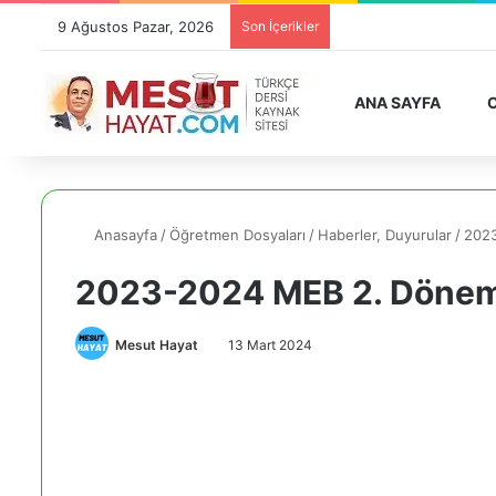
9 Ağustos Pazar, 2026
Son İçerikler
ANA SAYFA
O
Anasayfa
/
Öğretmen Dosyaları
/
Haberler, Duyurular
/
2023
2023-2024 MEB 2. Dönem 1
Mesut Hayat
13 Mart 2024