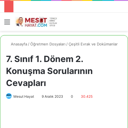
Menü
A
Anasayfa
/
Öğretmen Dosyaları
/
Çeşitli Evrak ve Dokümanlar
7. Sınıf 1. Dönem 2.
Konuşma Sorularının
Cevapları
Mesut Hayat
9 Aralık 2023
0
30.425