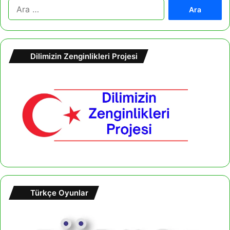
A
r
a
m
a
Dilimizin Zenginlikleri Projesi
:
Türkçe Oyunlar