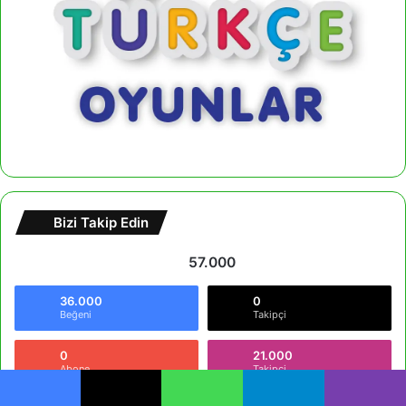
Bizi Takip Edin
57.000
36.000
0
Beğeni
Takipçi
0
21.000
Abone
Takipçi