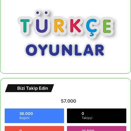
Bizi Takip Edin
57.000
36.000
0
Beğeni
Takipçi