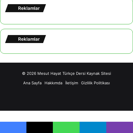
Reklamlar
Reklamlar
© 2026
Mesut Hayat Türkçe Dersi Kaynak Sitesi
Ana Sayfa
Hakkımda
İletişim
Gizlilik Politikası
Facebook
X
YouTube
Tumblr
Instagram
Powered by
Scott Ajans