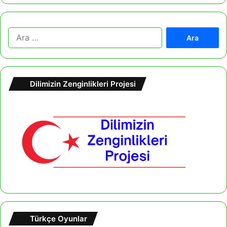
A
r
a
m
a
Dilimizin Zenginlikleri Projesi
:
Türkçe Oyunlar