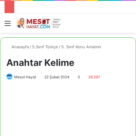
Menü
A
Anasayfa
/
5.Sınıf Türkçe
/
5. Sınıf Konu Anlatımı
Anahtar Kelime
Mesut Hayat
22 Şubat 2024
0
28.397