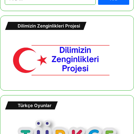
r
a
m
a
Dilimizin Zenginlikleri Projesi
:
Türkçe Oyunlar