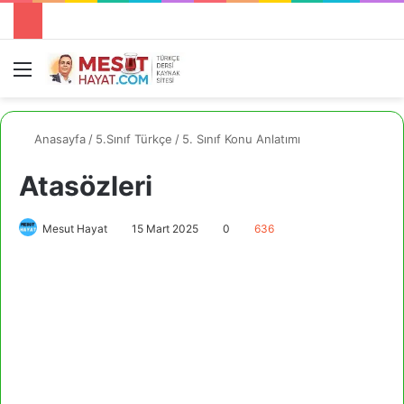
Menü
A
Anasayfa
/
5.Sınıf Türkçe
/
5. Sınıf Konu Anlatımı
Atasözleri
Mesut Hayat
15 Mart 2025
0
636