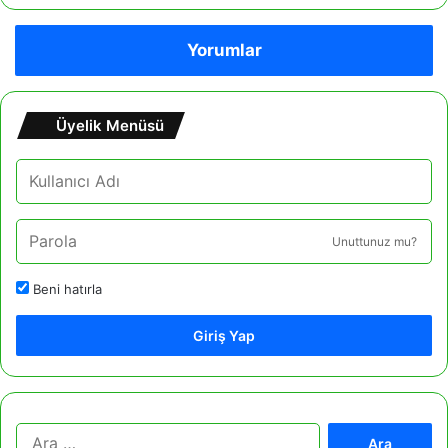
Yorumlar
Üyelik Menüsü
Unuttunuz mu?
Beni hatırla
Giriş Yap
A