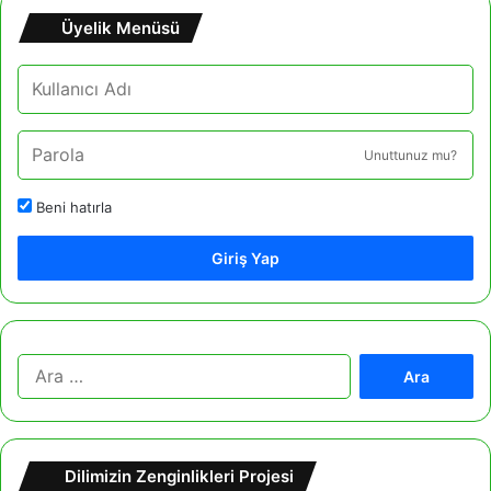
Üyelik Menüsü
Unuttunuz mu?
Beni hatırla
Giriş Yap
A
r
a
m
a
Dilimizin Zenginlikleri Projesi
: