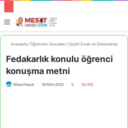
Menü
A
Anasayfa
/
Öğretmen Dosyaları
/
Çeşitli Evrak ve Dokümanlar
Fedakarlık konulu öğrenci
konuşma metni
Mesut Hayat
28 Ekim 2023
0
34.352