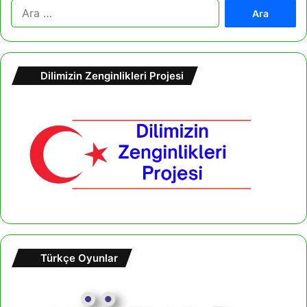
A
r
a
m
a
Dilimizin Zenginlikleri Projesi
:
Türkçe Oyunlar