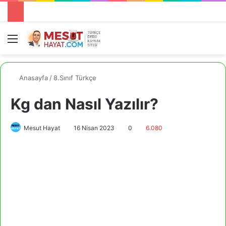
Menü
A
Anasayfa
/
8.Sınıf Türkçe
Kg dan Nasıl Yazılır?
Mesut Hayat
16 Nisan 2023
0
6.080