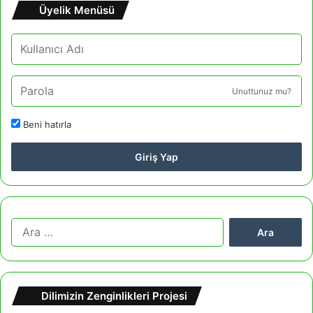
Üyelik Menüsü
Unuttunuz mu?
Beni hatırla
Giriş Yap
A
r
a
m
a
Dilimizin Zenginlikleri Projesi
: