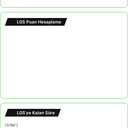
LGS Puan Hesaplama
LGS’ye Kalan Süre
13786"]