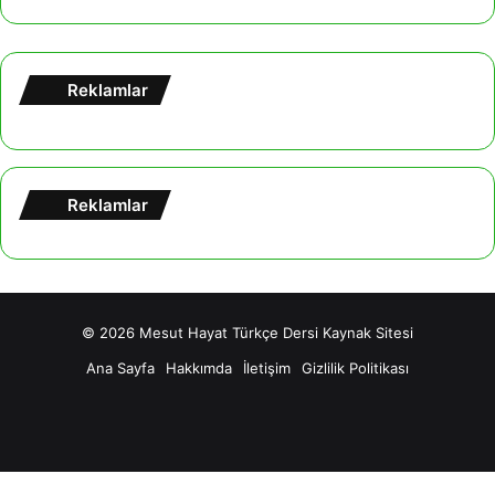
Reklamlar
Reklamlar
© 2026
Mesut Hayat Türkçe Dersi Kaynak Sitesi
Ana Sayfa
Hakkımda
İletişim
Gizlilik Politikası
Facebook
X
YouTube
Tumblr
Instagram