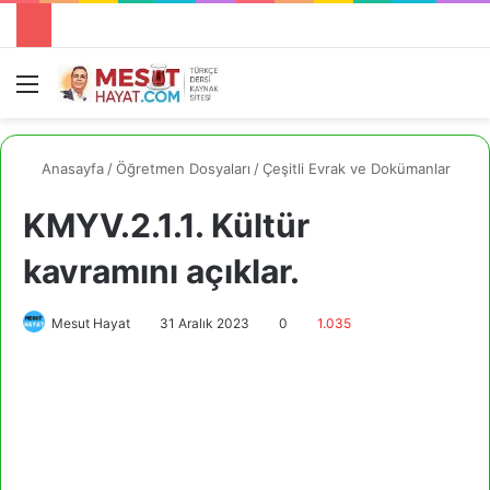
Menü
A
Anasayfa
/
Öğretmen Dosyaları
/
Çeşitli Evrak ve Dokümanlar
KMYV.2.1.1. Kültür
kavramını açıklar.
Mesut Hayat
31 Aralık 2023
0
1.035