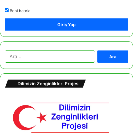
Beni hatırla
Giriş Yap
A
r
a
m
a
Dilimizin Zenginlikleri Projesi
: