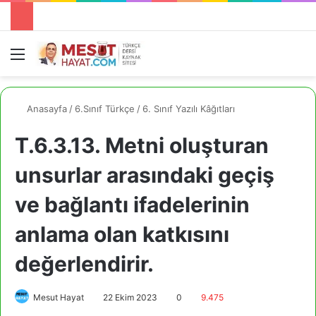
Menü
A
Anasayfa
/
6.Sınıf Türkçe
/
6. Sınıf Yazılı Kâğıtları
T.6.3.13. Metni oluşturan
unsurlar arasındaki geçiş
ve bağlantı ifadelerinin
anlama olan katkısını
değerlendirir.
Mesut Hayat
22 Ekim 2023
0
9.475