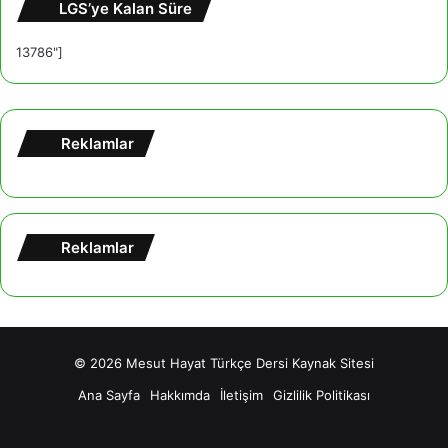
LGS’ye Kalan Süre
13786"]
Reklamlar
Reklamlar
© 2026
Mesut Hayat Türkçe Dersi Kaynak Sitesi
Ana Sayfa
Hakkımda
İletişim
Gizlilik Politikası
Facebook
X
YouTube
Tumblr
Instagram