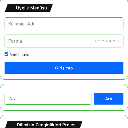
Üyelik Menüsü
Unuttunuz mu?
Beni hatırla
Giriş Yap
A
r
a
m
a
Dilimizin Zenginlikleri Projesi
: