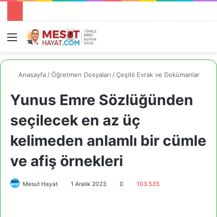
Menü
A
Anasayfa
/
Öğretmen Dosyaları
/
Çeşitli Evrak ve Dokümanlar
Yunus Emre Sözlüğünden
seçilecek en az üç
kelimeden anlamlı bir cümle
ve afiş örnekleri
Mesut Hayat
1 Aralık 2023
0
103.535