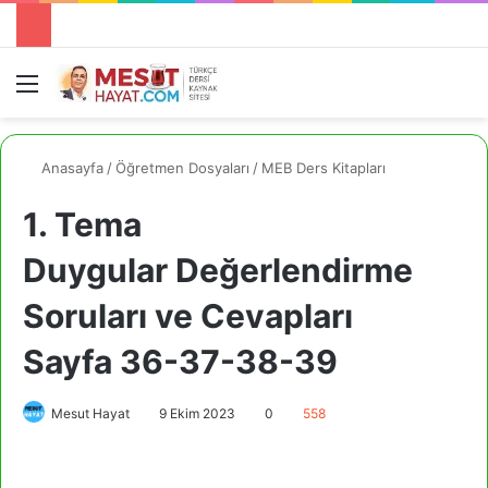
Menü
A
Anasayfa
/
Öğretmen Dosyaları
/
MEB Ders Kitapları
1. Tema
Duygular Değerlendirme
Soruları ve Cevapları
Sayfa 36-37-38-39
Mesut Hayat
9 Ekim 2023
0
558