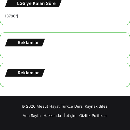
LGS’ye Kalan Süre
13786"]
Reklamlar
Reklamlar
© 2026
Mesut Hayat Türkçe Dersi Kaynak Sitesi
Ana Sayfa
Hakkımda
İletişim
Gizlilik Politikası
Facebook
X
YouTube
Tumblr
Instagram