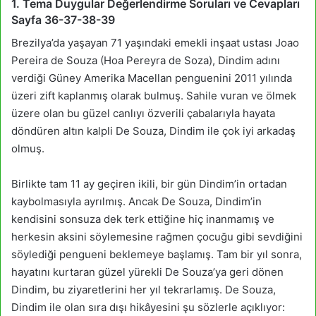
1. Tema Duygular Değerlendirme Soruları ve Cevapları
Sayfa 36-37-38-39
Brezilya’da yaşayan 71 yaşındaki emekli inşaat ustası Joao
Pereira de Souza (Hoa Pereyra de Soza), Dindim adını
verdiği Güney Amerika Macellan penguenini 2011 yılında
üzeri zift kaplanmış olarak bulmuş. Sahile vuran ve ölmek
üzere olan bu güzel canlıyı özverili çabalarıyla hayata
döndüren altın kalpli De Souza, Dindim ile çok iyi arkadaş
olmuş.
Birlikte tam 11 ay geçiren ikili, bir gün Dindim’in ortadan
kaybolmasıyla ayrılmış. Ancak De Souza, Dindim’in
kendisini sonsuza dek terk ettiğine hiç inanmamış ve
herkesin aksini söylemesine rağmen çocuğu gibi sevdiğini
söylediği pengueni beklemeye başlamış. Tam bir yıl sonra,
hayatını kurtaran güzel yürekli De Souza’ya geri dönen
Dindim, bu ziyaretlerini her yıl tekrarlamış. De Souza,
Dindim ile olan sıra dışı hikâyesini şu sözlerle açıklıyor: