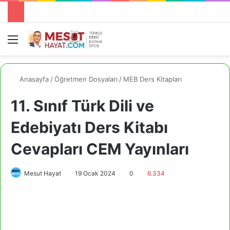
Menü
A
Anasayfa
/
Öğretmen Dosyaları
/
MEB Ders Kitapları
11. Sınıf Türk Dili ve
Edebiyatı Ders Kitabı
Cevapları CEM Yayınları
Mesut Hayat
19 Ocak 2024
0
6.334