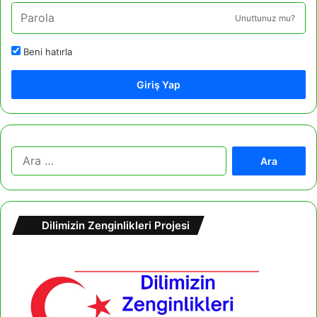
Unuttunuz mu?
Beni hatırla
Giriş Yap
A
r
a
m
a
Dilimizin Zenginlikleri Projesi
: