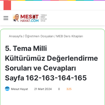
Menü
A
Anasayfa
/
Öğretmen Dosyaları
/
MEB Ders Kitapları
5. Tema Milli
Kültürümüz Değerlendirme
Soruları ve Cevapları
Sayfa 162-163-164-165
Mesut Hayat
21 Mart 2024
0
325