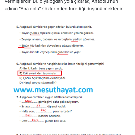
vermişlerdir. Bu diyalogdan yola çıkarak, Anadolu’nun
adının “Ana dolu” sözlerinden türediği düşünülmektedir.