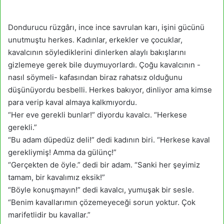
Dondurucu rüzgârı, ince ince savrulan karı, işini gücünü
unutmuştu herkes. Kadınlar, erkekler ve çocuklar,
kavalcının söylediklerini dinlerken alaylı bakışlarını
gizlemeye gerek bile duymuyorlardı. Çoğu kavalcının -
nasıl söymeli- kafasından biraz rahatsız olduğunu
düşünüyordu besbelli. Herkes bakıyor, dinliyor ama kimse
para verip kaval almaya kalkmıyordu.
“Her eve gerekli bunlar!” diyordu kavalcı. “Herkese
gerekli.”
“Bu adam düpedüz deli!” dedi kadının biri. “Herkese kaval
gerekliymiş! Amma da gülünç!”
“Gerçekten de öyle.” dedi bir adam. “Sanki her şeyimiz
tamam, bir kavalımız eksik!”
“Böyle konuşmayın!” dedi kavalcı, yumuşak bir sesle.
“Benim kavallarımın çözemeyeceği sorun yoktur. Çok
marifetlidir bu kavallar.”