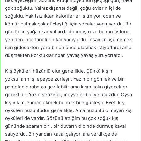
bekleyeceğim. Sözünü ettiğim öykünün geçtiği gün, hava
çok soğuktu. Yalnız dışarısı değil, çoğu evlerin içi de
soğuktu. Yakıtsızlıktan kaloriferler ısıtmıyor, odun ve
kömür bulmak çok güçleştiği için sobalar yanmıyordu. Bir
gün önce yağan kar yollarda donmuştu ve bunun üstüne
yeniden ince taneli bir kar yağıyordu. İnsanlar üşümemek
için gidecekleri yere bir an önce ulaşmak istiyorlardı ama
düşmekten korktuklarından yavaş yavaş yürüyorlardı.
Kış öyküleri hüzünlü olur genellikle. Çünkü kışın
yoksulların işi epeyce zorlaşır. Yazın bir gömlek ve bir
pantolonla rahatça gezilebilir ama kışın kalın giyecekler
gereklidir. Yazın sebzeler, meyveler bol ve ucuzdur. Oysa
kışın kimi zaman ekmek bulmak bile güçleşir. Evet, kış
öyküleri hüzünlüdür genellikle. Ama hüzünlü olmayan kış
öyküleri de vardır. Sözünü ettiğim bu çok soğuk kış
gününde adamın biri, bir duvarın dibinde durmuş kaval
satıyordu. Bir yandan kaval çalıyor, ara verdikçe de