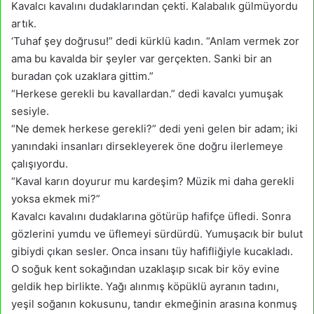
Kavalcı kavalını dudaklarından çekti. Kalabalık gülmüyordu
artık.
‘Tuhaf şey doğrusu!” dedi kürklü kadın. “Anlam vermek zor
ama bu kavalda bir şeyler var gerçekten. Sanki bir an
buradan çok uzaklara gittim.”
“Herkese gerekli bu kavallardan.” dedi kavalcı yumuşak
sesiyle.
“Ne demek herkese gerekli?” dedi yeni gelen bir adam; iki
yanındaki insanları dirsekleyerek öne doğru ilerlemeye
çalışıyordu.
“Kaval karın doyurur mu kardeşim? Müzik mi daha gerekli
yoksa ekmek mi?”
Kavalcı kavalını dudaklarına götürüp hafifçe üfledi. Sonra
gözlerini yumdu ve üflemeyi sürdürdü. Yumuşacık bir bulut
gibiydi çıkan sesler. Onca insanı tüy hafifliğiyle kucakladı.
O soğuk kent sokağından uzaklaşıp sıcak bir köy evine
geldik hep birlikte. Yağı alınmış köpüklü ayranın tadını,
yeşil soğanın kokusunu, tandır ekmeğinin arasına konmuş