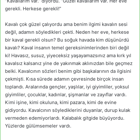
“Kavallarım var.” diyordu. “Güzel kavallarım var. Her eve
gerekli. Herkese gerekli!”
Kavalı çok güzel çalıyordu ama benim ilgimi kavalın sesi
değil, adamın söyledikleri çekti. Neden her eve, herkese
bir kaval gerekli olsun? Bu soğuk havada kim düşünürdü
kavalı? Kaval insanın temel gereksinimlerinden biri değil
ki! Havasız, susuz, yiyeceksiz yaşayamazsınız ama kırk yıl
kavalsız kalsanız yine de yakınmak aklınızdan bile geçmez
belki. Kavalcının sözleri benim gibi başkalarının da ilgisini
çekmişti. Kısa sürede adamın çevresinde birçok insan
toplandı. Aralarında gençler, yaşlılar, iyi giyimliler, yoksul
giyimliler, çocuklar, kadınlar, şişmanlar ve zayıflar vardı.
Kimi işine, kimi okuluna, kimi pazara, kimi de evine
gidiyordu. Kavalcının söylediklerini duyanlar, durup kulak
vermeden edemiyorlardı. Kalabalık gitgide büyüyordu.
Yüzlerde gülümsemeler vardı.