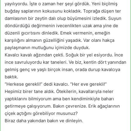
yayılıyordu. İşte o zaman her şeyi gördük. Yeni biçilmiş
buğday saplarının kokusunu kokladık. Toprağa düşen ter
damlasının bir zeytin dalı olup büyümesini izledik. Suyun
döndürdüğü değirmenin ivecenlikten uzak ama yine de
düzenli gıcırtısını dinledik. Emek vermenin, emeğin
karşılığını almanın güzelliğini yaşadık. Var olanı hakça
paylaşmanın mutluğunu içimizde duyduk.
Kavalcı kavalı ağzından çekti. Soğuk bir yel esiyordu. İnce
ince savruluyordu kar taneleri. Ve biz, kentin dört yanından
gelmiş genç ve yaşlı birçok insan, orada durup kavalcıya
baktık.
“Herkese gerekli!” dedi kavalcı. “Her eve gerekli!”
Hepimiz birer tane aldık. Ötekilerin, kavallarıyla neler
yaptıklarını bilmiyorum ama ben kendiminkiyle baharı
getirmeye çalışıyorum. Bakın çevrenize. Erik ağaçlarının
çiçek açtığını görebiliyor musunuz?
Biraz daha yakından bakın ve dinleyin.