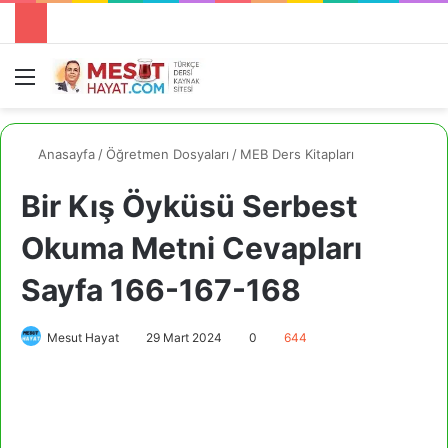
Menü
A
Anasayfa
/
Öğretmen Dosyaları
/
MEB Ders Kitapları
Bir Kış Öyküsü Serbest
Okuma Metni Cevapları
Sayfa 166-167-168
Mesut Hayat
29 Mart 2024
0
644