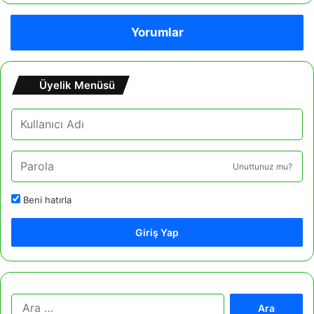
Yorumlar
Üyelik Menüsü
Unuttunuz mu?
Beni hatırla
Giriş Yap
A