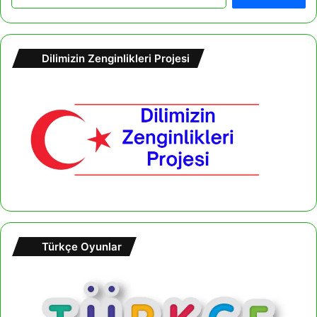
r
a
m
a
Dilimizin Zenginlikleri Projesi
:
Türkçe Oyunlar