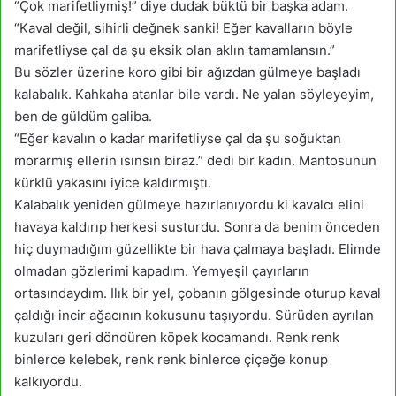
“Çok marifetliymiş!” diye dudak büktü bir başka adam.
“Kaval değil, sihirli değnek sanki! Eğer kavalların böyle
marifetliyse çal da şu eksik olan aklın tamamlansın.”
Bu sözler üzerine koro gibi bir ağızdan gülmeye başladı
kalabalık. Kahkaha atanlar bile vardı. Ne yalan söyleyeyim,
ben de güldüm galiba.
“Eğer kavalın o kadar marifetliyse çal da şu soğuktan
morarmış ellerin ısınsın biraz.” dedi bir kadın. Mantosunun
kürklü yakasını iyice kaldırmıştı.
Kalabalık yeniden gülmeye hazırlanıyordu ki kavalcı elini
havaya kaldırıp herkesi susturdu. Sonra da benim önceden
hiç duymadığım güzellikte bir hava çalmaya başladı. Elimde
olmadan gözlerimi kapadım. Yemyeşil çayırların
ortasındaydım. Ilık bir yel, çobanın gölgesinde oturup kaval
çaldığı incir ağacının kokusunu taşıyordu. Sürüden ayrılan
kuzuları geri döndüren köpek kocamandı. Renk renk
binlerce kelebek, renk renk binlerce çiçeğe konup
kalkıyordu.