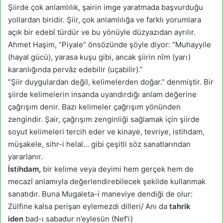
Şiirde çok anlamlılık, şairin imge yaratmada başvurduğu
yollardan biridir. Şiir, çok anlamlılığa ve farklı yorumlara
açık bir edebî türdür ve bu yönüyle düzyazıdan ayrılır.
Ahmet Haşim, “Piyale” önsözünde şöyle diyor: “Muhayyile
(hayal gücü), yarasa kuşu gibi, ancak şiirin nîm (yarı)
karanlığında pervâz edebilir (uçabilir).”
“Şiir duygulardan değil, kelimelerden doğar.” denmiştir. Bir
şiirde kelimelerin insanda uyandırdığı anlam değerine
çağrışım denir. Bazı kelimeler çağrışım yönünden
zengindir. Şair, çağrışım zenginliği sağlamak için şiirde
soyut kelimeleri tercih eder ve kinaye, tevriye, istihdam,
müşakele, sihr-i helal… gibi çeşitli söz sanatlarından
yararlanır.
İstihdam,
bir kelime veya deyimi hem gerçek hem de
mecazî anlamıyla değerlendirebilecek şekilde kullanmak
sanatıdır. Buna Mugaleta-i maneviye dendiği de olur:
Zülfine kalsa perişan eylemezdi dilleri/ Anı da
tahrik
iden
bad-ı sabadur n’eylesün (Nef’i)