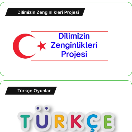
m
a
Dilimizin Zenginlikleri Projesi
:
Türkçe Oyunlar