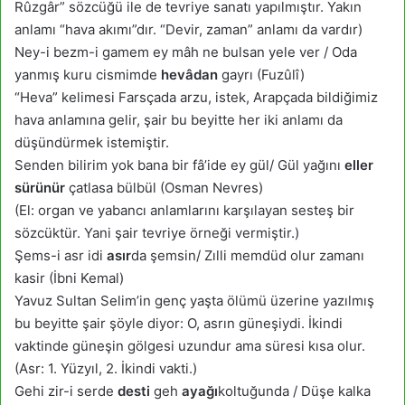
Rûzgâr” sözcüğü ile de tevriye sanatı yapılmıştır. Yakın
anlamı “hava akımı”dır. “Devir, zaman” anlamı da vardır)
Ney-i bezm-i gamem ey mâh ne bulsan yele ver / Oda
yanmış kuru cismimde
hevâdan
gayrı (Fuzûlî)
“Heva” kelimesi Farsçada arzu, istek, Arapçada bildiğimiz
hava anlamına gelir, şair bu beyitte her iki anlamı da
düşündürmek istemiştir.
Senden bilirim yok bana bir fâ’ide ey gül/ Gül yağını
eller
sürünür
çatlasa bülbül (Osman Nevres)
(El: organ ve yabancı anlamlarını karşılayan sesteş bir
sözcüktür. Yani şair tevriye örneği vermiştir.)
Şems-i asr idi
asır
da şemsin/ Zılli memdüd olur zamanı
kasir (İbni Kemal)
Yavuz Sultan Selim’in genç yaşta ölümü üzerine yazılmış
bu beyitte şair şöyle diyor: O, asrın güneşiydi. İkindi
vaktinde güneşin gölgesi uzundur ama süresi kısa olur.
(Asr: 1. Yüzyıl, 2. İkindi vakti.)
Gehi zir-i serde
desti
geh
ayağı
koltuğunda / Düşe kalka