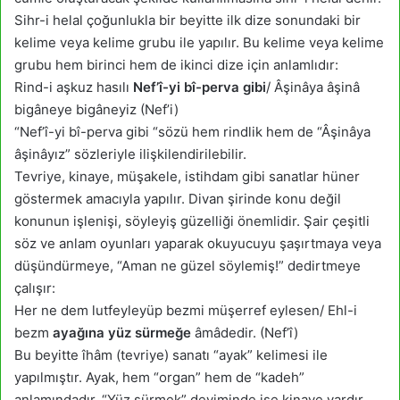
Sihr-i helal çoğunlukla bir beyitte ilk dize sonundaki bir
kelime veya kelime grubu ile yapılır. Bu kelime veya kelime
grubu hem birinci hem de ikinci dize için anlamlıdır:
Rind-i aşkuz hasılı
Nef’î-yi bî-perva gibi
/ Âşinâya âşinâ
bigâneye bigâneyiz (Nef’i)
“Nef’î-yi bî-perva gibi “sözü hem rindlik hem de “Âşinâya
âşinâyız” sözleriyle ilişkilendirilebilir.
Tevriye, kinaye, müşakele, istihdam gibi sanatlar hüner
göstermek amacıyla yapılır. Divan şirinde konu değil
konunun işlenişi, söyleyiş güzelliği önemlidir. Şair çeşitli
söz ve anlam oyunları yaparak okuyucuyu şaşırtmaya veya
düşündürmeye, “Aman ne güzel söylemiş!” dedirtmeye
çalışır:
Her ne dem lutfeyleyüp bezmi müşerref eylesen/ Ehl-i
bezm
ayağına yüz sürmeğe
âmâdedir. (Nef’î)
Bu beyitte îhâm (tevriye) sanatı “ayak” kelimesi ile
yapılmıştır. Ayak, hem “organ” hem de “kadeh”
anlamındadır. “Yüz sürmek” deyiminde ise kinaye vardır.