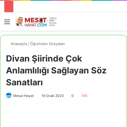
Menü
A
Anasayfa
/
Öğretmen Dosyaları
Divan Şiirinde Çok
Anlamlılığı Sağlayan Söz
Sanatları
Mesut Hayat
19 Ocak 2023
0
795