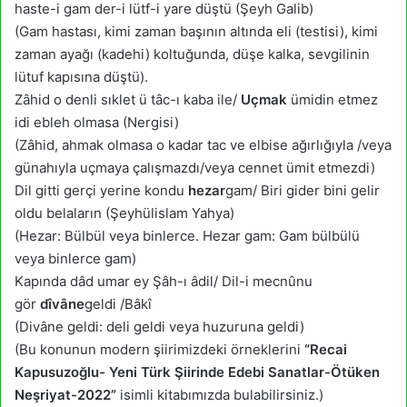
haste-i gam der-i lütf-i yare düştü (Şeyh Galib)
(Gam hastası, kimi zaman başının altında eli (testisi), kimi
zaman ayağı (kadehi) koltuğunda, düşe kalka, sevgilinin
lütuf kapısına düştü).
Zâhid o denli sıklet ü tâc-ı kaba ile/
Uçmak
ümidin etmez
idi ebleh olmasa (Nergisi)
(Zâhid, ahmak olmasa o kadar tac ve elbise ağırlığıyla /veya
günahıyla uçmaya çalışmazdı/veya cennet ümit etmezdi)
Dil gitti gerçi yerine kondu
hezar
gam/ Biri gider bini gelir
oldu belaların (Şeyhülislam Yahya)
(Hezar: Bülbül veya binlerce. Hezar gam: Gam bülbülü
veya binlerce gam)
Kapında dâd umar ey Şâh-ı âdil/ Dil-i mecnûnu
gör
dîvâne
geldi /Bâkî
(Divâne geldi: deli geldi veya huzuruna geldi)
(Bu konunun modern şiirimizdeki örneklerini
“Recai
Kapusuzoğlu- Yeni Türk Şiirinde Edebi Sanatlar-Ötüken
Neşriyat-2022”
isimli kitabımızda bulabilirsiniz.)