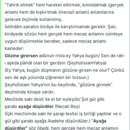
“Tahrik etmek” hem hareket ettirmek, kımıldatmak (gerçek
anlam) hem de kışkırtmak (mecazî anlam) anlamlarına
gelecek biçimde kullanılmış.
İstihdâm sanatını kinâye ile karıştırmamak gerekir. Şair,
kinâyede sözün hem gerçek hem mecaz anlamnı cümleye
uygun düşürmekle beraber, sadece mecaz anlamı
kasteder:
Gözine girersen
adûnun n’ola ey Yahya bugün/ Sen de rah-
ı aşkda pâmâl olan bir gerdsin (ŞeyhülislamYahya)
(Ey Yahya, bugün düşmanın gözüne girsen ne olur? Çünkü
sen de aşk yolunda çiğnenen bir tozsun.)
Şeyhülislam Yahya’nın bu beytinde, “gözüne girmek”
deyiminde kinaye vardır.
Meclisde saki desti ile el bir eyleyüb/ Şol gül gibi
şarabı
ayağa düşürdiler
(Necati Bey)
(İçki meclisinde saki ile şarap testisi iş birliği yaptılar ve o
gül gibi şarabı ayağa /kadehe düşürdüler.) “
Ayağa
düşürdiler”
söz öbeği, hem gerçek hem mecaz anlamını