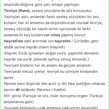
düşündürdüğüne göre şair, kinaye yapmıştır.
Tevriye (îham),
sesteş sözcüklerde söz konusudur.
Yazılışları aynı, anlamları farklı sesteş sözcükleri bir kez
kullanır, her iki anlamını da düşündürecek olursak tevriye,
sesteş sözcüğü bir nazım birimi içerisinde iki farklı
anlamda iki kez kullanırsak
cinas
yapmış oluruz:
Hayretî’nin
dahi artırmak için
hayretini
/ Cür’âdânı getir
abdâl yerine hayrân olalım (Hayretî)
(Hayret: Esrâr içmekten doğan neş’e, şaşkınlık demektir.
Hayrân ise esrâr çekerek sarhoş olmuş kimsedir.)
Tevriyeli sözlerin her iki anlamı da gerçek anlamdır.
Tevriyede mecaz yoktur; tevriye bu yönüyle kinayeden
ayrılır:
Nevres beni düşürdü dile arzû-yı dil/ Hep çektiğim cihânda
benim
dil
belâsıdır (Nevres-i Kadîm)
(Dil: gönül (Farsça) ve söz, lisan, konuşma organı (Türkçe)
anlamlarına gelir)
Tevriyeli kelimenin uzak anlamını çağrıştıran tenasüblü