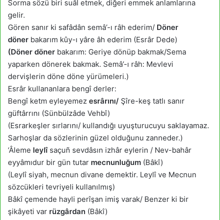
Sorma sözü biri suâl etmek, diğeri emmek anlamlarına
gelir.
Gören sanır ki safâdân semâ’-ı râh ederim/
Döner
döner
bakarım kûy-ı yâre âh ederim (Esrâr Dede)
(Döner döner
bakarım: Geriye dönüp bakmak/Sema
yaparken dönerek bakmak. Semâ’-ı râh: Mevlevi
dervişlerin döne döne yürümeleri.)
Esrâr kullananlara bengî derler:
Bengî ketm eyleyemez
esrârını/
Şîre-keş tatlı sanır
güftârrını (Sünbülzâde Vehbî)
(Esrarkeşler sırlarını/ kullandığı uyuşturucuyu saklayamaz.
Sarhoşlar da sözlerinin güzel olduğunu zanneder.)
‘Âleme
leylî
saçuñ sevdâsın izhâr eylerin / Nev-bahâr
eyyâmıdur bir gün tutar
mecnunluğum
(Bâkî)
(Leylî siyah, mecnun divane demektir. Leylî ve Mecnun
sözcükleri tevriyeli kullanılmış)
Bâkî çemende hayli perîşan imiş varak/ Benzer ki bir
şikâyeti var
rüzgârdan
(Bâkî)