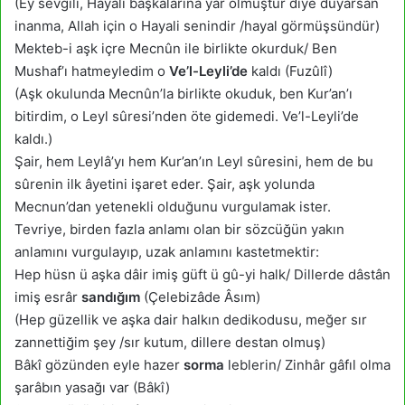
(Ey sevgili, Hayali başkalarına yar olmuştur diye duyarsan
inanma, Allah için o Hayali senindir /hayal görmüşsündür)
Mekteb-i aşk içre Mecnûn ile birlikte okurduk/ Ben
Mushaf’ı hatmeyledim o
Ve’l-Leyli’de
kaldı (Fuzûlî)
(Aşk okulunda Mecnûn’la birlikte okuduk, ben Kur’an’ı
bitirdim, o Leyl sûresi’nden öte gidemedi. Ve’l-Leyli’de
kaldı.)
Şair, hem Leylâ’yı hem Kur’an’ın Leyl sûresini, hem de bu
sûrenin ilk âyetini işaret eder. Şair, aşk yolunda
Mecnun’dan yetenekli olduğunu vurgulamak ister.
Tevriye, birden fazla anlamı olan bir sözcüğün yakın
anlamını vurgulayıp, uzak anlamını kastetmektir:
Hep hüsn ü aşka dâir imiş güft ü gû-yi halk/ Dillerde dâstân
imiş esrâr
sandığım
(Çelebizâde Âsım)
(Hep güzellik ve aşka dair halkın dedikodusu, meğer sır
zannettiğim şey /sır kutum, dillere destan olmuş)
Bâkî gözünden eyle hazer
sorma
leblerin/ Zinhâr gâfıl olma
şarâbın yasağı var (Bâkî)