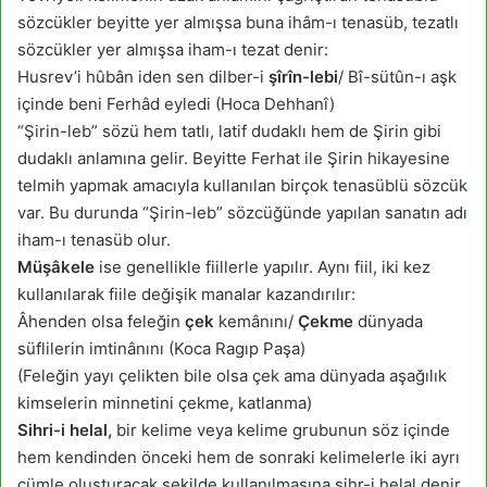
sözcükler beyitte yer almışsa buna ihâm-ı tenasüb, tezatlı
sözcükler yer almışsa iham-ı tezat denir:
Husrev’i hûbân iden sen dilber-i
şîrîn-lebi
/ Bî-sütûn-ı aşk
içinde beni Ferhâd eyledi (Hoca Dehhanî)
“Şirin-leb” sözü hem tatlı, latif dudaklı hem de Şirin gibi
dudaklı anlamına gelir. Beyitte Ferhat ile Şirin hikayesine
telmih yapmak amacıyla kullanılan birçok tenasüblü sözcük
var. Bu durunda “Şirin-leb” sözcüğünde yapılan sanatın adı
iham-ı tenasüb olur.
Müşâkele
ise genellikle fiillerle yapılır. Aynı fiil, iki kez
kullanılarak fiile değişik manalar kazandırılır:
Âhenden olsa feleğin
çek
kemânını/
Çekme
dünyada
süflilerin imtinânını (Koca Ragıp Paşa)
(Feleğin yayı çelikten bile olsa çek ama dünyada aşağılık
kimselerin minnetini çekme, katlanma)
Sihri-i helal,
bir kelime veya kelime grubunun söz içinde
hem kendinden önceki hem de sonraki kelimelerle iki ayrı
cümle oluşturacak şekilde kullanılmasına sihr-i helal denir.