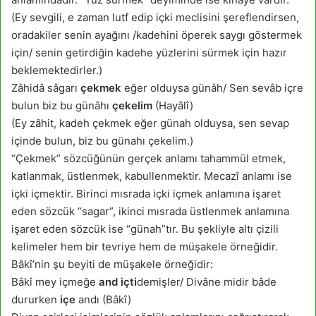
(Ey sevgili, e zaman lutf edip içki meclisini şereflendirsen,
oradakiler senin ayağını /kadehini öperek saygı göstermek
için/ senin getirdiğin kadehe yüzlerini sürmek için hazır
beklemektedirler.)
Zâhidâ sâgarı
çekmek
eğer olduysa günâh/ Sen sevâb içre
bulun biz bu günâhı
çekelim
(Hayâlî)
(Ey zâhit, kadeh çekmek eğer günah olduysa, sen sevap
içinde bulun, biz bu günahı çekelim.)
“Çekmek” sözcüğünün gerçek anlamı tahammül etmek,
katlanmak, üstlenmek, kabullenmektir. Mecazî anlamı ise
içki içmektir. Birinci mısrada içki içmek anlamına işaret
eden sözcük “sagar”, ikinci mısrada üstlenmek anlamına
işaret eden sözcük ise “günah”tır. Bu şekliyle altı çizili
kelimeler hem bir tevriye hem de müşakele örneğidir.
Bâkî’nin şu beyiti de müşakele örneğidir:
Bâkî mey içmeğe
and içti
demişler/ Divâne midir bâde
dururken
içe
andı (Bâkî)