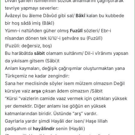
Divan şairleri isimlerinin sözlük anlamlarını çağrıştırarak
tevriye yapmayı severler:
Âvâzeyi bu âleme Dâvûd gibi sal/
Bâkî
kalan bu kubbede
bir hoş sâdâ imiş (Bâkî)
Yümn-i na‘tüñden güher olmış
Fuzûlî
sözleri/ Ebr-i
nîsandan dönen tek lü’lü’-i şehvâre su (Fuzûlî)
(Fuzûli: değersiz, boş)
Bu harâbâtda
sâbit
olamam sultânım/ Dil-i vîrânımı yapsan
da yıkılsam gitsem (Sâbi)t
Anlam kaymaları, değişik çağrışımlar oluşturmaktan yana
Türkçemiz ne kadar zengindir:
Sana her meclisinde söyler isem mülzem olmazsın Değil
kürsiye vaiz
arşa
çıksan âdem olmazsın /Sâbit
“Kürsi “vaizlerin camide vaaz vermek için çıktıkları yüksek
yer demektir. Diğer anlamı ise göğün en yüksek
katmanlarından biridir. Üstünde “arş” vardır.
Gayrlarla yardır şimdi Hayâli der isen/ Haşe lillah
padişahım ol
hayâlindir
senin (Hayâli)